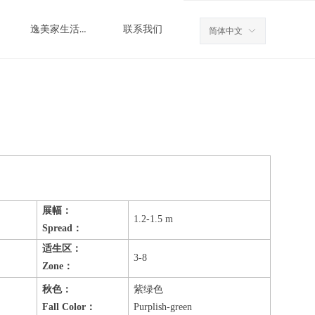
逸美家生活花园
联系我们
简体中文
ꀅ
展幅：
1.2-1.5 m
Spread
：
适生区：
3-8
Zone
：
秋色：
紫绿色
Fall Color
：
Purplish-green