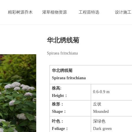
精彩树源乔木
灌草植物资源
工程苗特选
设计施工
华北绣线菊
Spiraea fritschiana
华北绣线菊
Spiraea fritschiana
株高
:
0.6-0.9 m
Height
：
株形：
丘状
Shape
：
Mounded
叶色：
深绿色
Foliage
：
Dark green