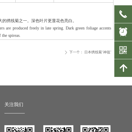
끅
大的绣线菊之一。深色叶片更显花色亮白。
ers are produced freely in late spring. Dark green foliage accents
뀥
 the spireas.
낃
下一个：
日本绣线菊‘神毯’
ꄲ
녕
关注我们