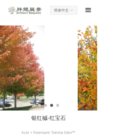
网站首页
끀
简体中文
ꀅ
海棠种质资源
精彩树源乔木
灌草植物资源
工程苗特选
设计施工
花园商务
联系我们
银红槭-红宝石
Acer × freemanii 'Sienna Glen™'