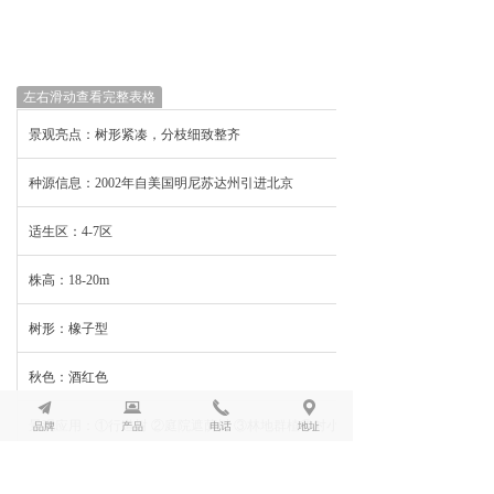
左右滑动查看完整表格
景观亮点：树形紧凑，分枝细致整齐
种源信息：2002年自美国明尼苏达州引进北京
适生区：4-7区
株高：18-20m
树形：橡子型
秋色：酒红色
끔
뀵
끅
끇
景观应用
品牌
：①行道树 ②庭院遮荫树 ③林地群植④对小环境要求较高
产品
电话
地址